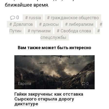
ближайшее время.
0
russia
гражданское общество
Довлатов
доносы
либерализм
Путин
путинизм
Свобода слова
спецслужбы
Вам также может быть интересно
Европа
0
Гайки закручены: как отставка
Сырского открыла дорогу
диктатуре