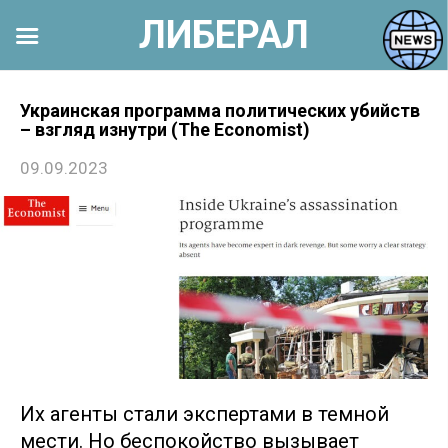
ЛИБЕРАЛ
Перейти
к
Украинская программа политических убийств
– взгляд изнутри (The Economist)
контенту
09.09.2023
Их агенты стали экспертами в темной
мести. Но беспокойство вызывает