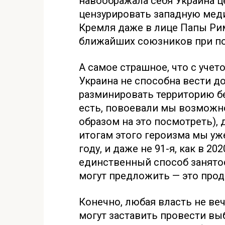
навоображала себя Украина ц
цензурировать западную меди
Кремля даже в лице Папы Ри
ближайших союзников при по
А самое страшное, что с учет
Украина не способна вести д
разминировать территорию б
есть, повоевали мы возможн
образом на это посмотреть), 
итогам этого героизма мы уже
году, и даже не 91-я, как в 2
единственный способ занятос
могут предложить — это про
Конечно, любая власть не веч
могут заставить провести в