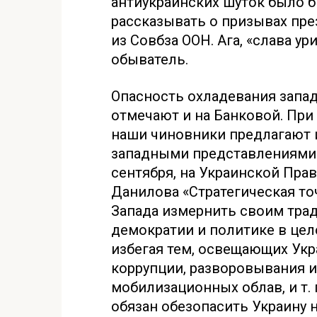
антиукраинских шуток было б
рассказывать о призывах пре
из Совбза ООН. Ага, «слава у
обыватель.
Опасность охладевания запад
отмечают и на Банковой. При 
наши чиновники предлагают и
западными представлениями о
сентября, на Украинской Пра
Данилова «Стратегическая то
Запада измернить своим тра
демократии и политике в цел
избегая тем, освещающих Укр
коррупции, разворовывания 
мобилизационных облав, и т. 
обязан обезопасить Украину н