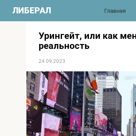
Перейти
ЛИБЕРАЛ
Главная
к
контенту
Урингейт, или как м
реальность
24.09.2023