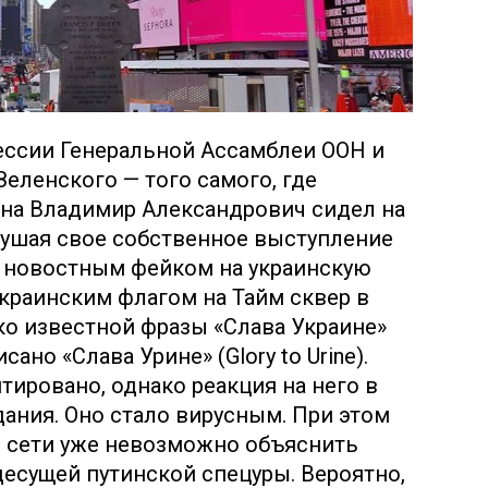
сессии Генеральной Ассамблеи ООН и
еленского — того самого, где
она Владимир Александрович сидел на
слушая свое собственное выступление
я новостным фейком на украинскую
украинским флагом на Тайм сквер в
о известной фразы «Слава Украине»
но «Слава Урине» (Glory to Urine).
тировано, однако реакция на него в
ания. Оно стало вирусным. При этом
в сети уже невозможно объяснить
есущей путинской спецуры. Вероятно,