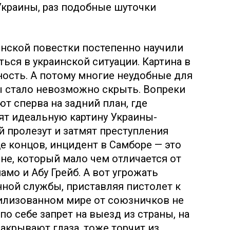
Украины, раз подобные шуточки
инской повестки постепенно научили
ься в украинской ситуации. Картина в
ность. А потому многие неудобные для
 стало невозможно скрыть. Вопреки
т сперва на задний план, где
ят идеальную картину Украины-
й пролезут и затмят преступления
е концов, инцидент в Самборе — это
не, который мало чем отличается от
мо и Абу Грейб. А вот угрожать
нной службы, приставляя пистолет к
вилизованном мире от союзничков не
по себе запрет на выезд из страны, на
крывают глаза, тоже торчит из