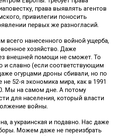
ентром Европы. Требует права
аповестку, права выявлять агентов
мского, привилегии поносить
явлении первых же разногласий.
ом всего нанесенного войной ущерба,
овоенное хозяйство. Даже
ез внешней помощи не сможет. То
о и славно (если соответствующим
даже огурцами дроны сбивали, но по
 не 52-я экономика мира, как в 1991
020. Мы на самом дне. А потому
ти для населения, который власти
должение войны.
на, а украинская и подавно. Нас даже
ыборы. Можем даже не переизбрать