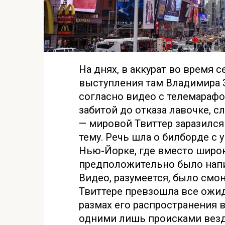
На днях, в аккурат во время 
выступления там Владимира З
согласно видео с телемараф
забитой до отказа лавочке, 
— мировой Твиттер заразилс
тему. Речь шла о билборде с 
Нью-Йорке, где вместо широк
предположительно было написа
Видео, разумеется, было смон
Твиттере превзошла все ожид
размах его распространения 
одними лишь происками везд