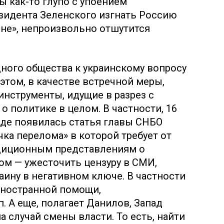
ы как-то глупо с упоением
зидента Зеленского изгнать Россию
рине», непроизвольно отшутится
ного общества к украинскому вопросу
этом, в качестве встречной меры,
нструменты, идущие в разрез с
 политике в целом. В частности, 16
вде появилась статья главы СНБО
чка перелома» в которой требует от
диционным представлениям о
ом — ужесточить цензуру в СМИ,
аину в негативном ключе. В частности
иностранной помощи,
п. А еще, полагает Данилов, Запад
а случай смены власти. То есть, найти