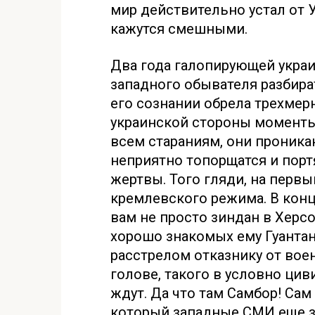
мир действительно устал от 
кажутся смешными.
Два года галопирующей укра
западного обывателя разбират
его сознании обрела трехмер
украинской стороны моменты
всем стараниям, они проникаю
неприятно топорщатся и порт
жертвы. Того гляди, на первы
кремлевского режима. В конц
вам не просто зиндан в Херсо
хорошо знакомых ему Гуантана
расстрелом отказнику от вое
голове, такого в условно ци
ждут. Да что там Самбор! Сам 
который западные СМИ еще за