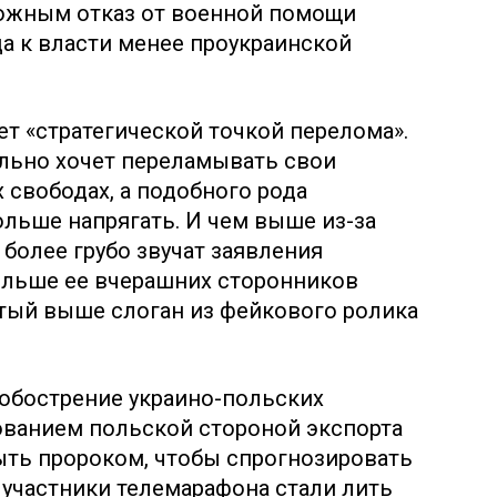
ожным отказ от военной помощи
да к власти менее проукраинской
ет «стратегической точкой перелома».
ильно хочет переламывать свои
 свободах, а подобного рода
льше напрягать. И чем выше из-за
 более грубо звучат заявления
ольше ее вчерашних сторонников
тый выше слоган из фейкового ролика
обострение украино-польских
ованием польской стороной экспорта
быть пророком, чтобы спрогнозировать
 участники телемарафона стали лить