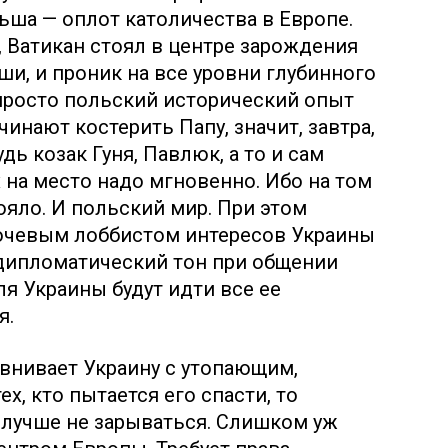
ьша — оплот католичества в Европе.
, Ватикан стоял в центре зарождения
, и проник на все уровни глубинного
 просто польский исторический опыт
чинают костерить Папу, значит, завтра,
дь козак Гуня, Павлюк, а то и сам
 на место надо мгновенно. Ибо на том
ояло. И польский мир. При этом
ючевым лоббистом интересов Украины
т дипломатический тон при общении
ля Украины будут идти все ее
я.
внивает Украину с утопающим,
х, кто пытается его спасти, то
 лучше не зарываться. Слишком уж