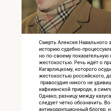
Смерть Алексея Навального з
историю судебно-процессуальн
но по-своему показательную 
жестокостью. Речь идёт о пр
Кагарлицкому, которого осуди
жестокостью российского, да
правосудия никого не удивиш
кафкианской природе, а симп
Однако, разницу между казус
следует чётко обозначить. Во
антикоррупционный блогер, 