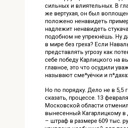
сильных и влиятельных. В гла
же вертухая, он был воплоще
положено ненавидеть примерн
надлежит ненавидеть стукача.
подобном не упрекнёшь. Ну д
в мире без греха? Если Нава
представлять угрозу как пот
себе победу Карлицкого на в
главное, это что осудили уваж
называют сме*уёчки и п*даха
Но по порядку. Дело не в 5,5 
сказать, процессе. 13 февра
Московской области отменил
вынесенный Кагарлицкому в 
– штраф в размере 609 тыс. ру