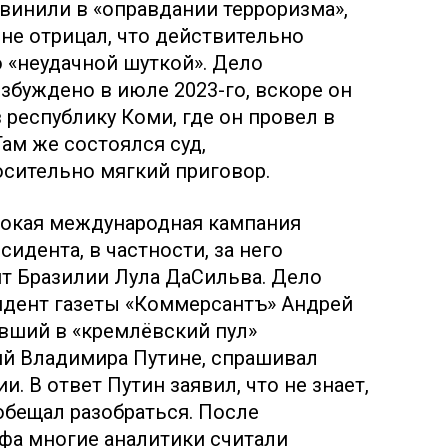
бвинили в «оправдании терроризма»,
 не отрицал, что действительно
о «неудачной шуткой». Дело
збуждено в июле 2023-го, вскоре он
 республику Коми, где он провел в
ам же состоялся суд,
сительно мягкий приговор.
рокая международная кампания
идента, в частности, за него
т Бразилии Лула ДаСильва. Дело
ндент газеты «Коммерсантъ» Андрей
вший в «кремлёвский пул»
ий Владимира Путине, спрашивал
и. В ответ Путин заявил, что не знает,
обещал разобраться. После
фа многие аналитики считали