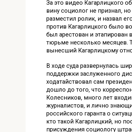
За это видео Кагарлицкого о
вину социолог не признал, но
разместил ролик, и назвал ег
против Кагарлицкого было во
был арестован и этапирован в
тюрьме несколько месяцев. Т
вынесший Кагарлицкому отно
В ходе суда развернулась ши
поддержки заслуженного дисс
ходатайствовал сам президен
дошло до того, что корреспо
Колесников, много лет входи
журналистов, и лично знающ
российского гаранта о ситуаци
кто такой Кагарлицкий, но по
присуждения социологу штра