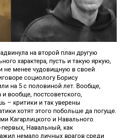
адвинула на второй план другую
ого характера, пусть и такую яркую,
и не менее чудовищную в своей
иговоре социологу Борису
ли на 5 с половиной лет. Вообще,
 и вообще, постсоветского,
ь – критики и так уверены
атики хотят этого побольше да погуще.
ами Кагарлицкого и Навального
-первых, Навальный, как
нажил немало личных врагов среди