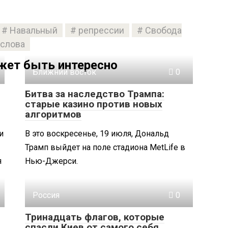
Навальный
репрессии
Свобода
слова
жет быть интересно
Ближний восток
0
Битва за наследство Трампа:
старые казино против новых
алгоритмов
и
В это воскресенье, 19 июля, Дональд
Трамп выйдет на поле стадиона MetLife в
я
Нью-Джерси.
Россия
0
Тринадцать флагов, которые
спасли Киев от самого себя