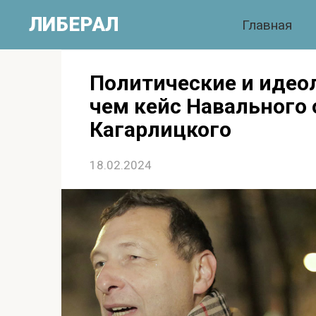
Перейти
ЛИБЕРАЛ
Главная
к
контенту
Политические и идео
чем кейс Навального 
Кагарлицкого
18.02.2024