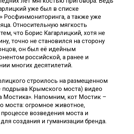
ледних лет мягкостью приговора. Ведь
арлицкий уже был в списке
» Росфинмониторинга, а также уже
яца. Относительную мягкость
ем, что Борис Кагарлицкий, хотя не
ну, точно не становился на сторону
концов, он был её идейным
онентом российской, а ранее и
нии многих десятилетий.
арлицкого строилось на размещенном
ле подрыва Крымского моста) видео
а Мостика». Напомним, кот Мостик –
о моста: огромное животное,
 процессе возведения моста и
для создания и гуманизации бренда.