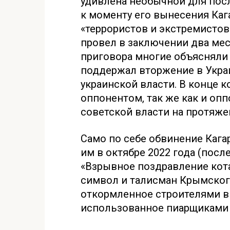
удивлена необычной для пос
к моменту его вынесения Каг
«террористов и экстремистов
провел в заключении два мес
приговора многие объясняли т
поддержал вторжение в Украи
украинской власти. В конце 
оппонентом, так же как и опп
советской власти на протяже
Само по себе обвинение Каг
им в октябре 2022 года (пос
«Взрывное поздравление кот
символ и талисман Крымског
откормленное строителями в
использованное пиарщиками 