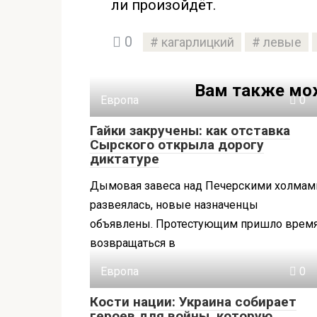
ли произойдёт.
0
кагарлицкий
левые
Вам также мо
Европа
0
Гайки закручены: как отставка
Сырского открыла дорогу
диктатуре
Дымовая завеса над Печерскими холмам
развеялась, новые назначенцы
объявлены. Протестующим пришло врем
возвращаться в
Европа
0
Кости нации: Украина собирает
героев для войны, которую