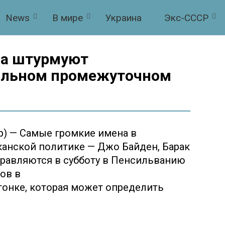
News
В мире
Украина
Экс-СССР
ма штурмуют
альном промежуточном
) — Самые громкие имена в
канской политике — Джо Байден, Барак
правляются в субботу в Пенсильванию
ов в
онке, которая может определить