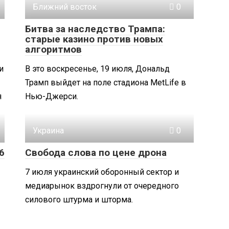
Ближний восток
0
Битва за наследство Трампа:
старые казино против новых
алгоритмов
и
В это воскресенье, 19 июля, Дональд
Трамп выйдет на поле стадиона MetLife в
я
Нью-Джерси.
Украина
0
6
Свобода слова по цене дрона
7 июля украинский оборонный сектор и
медиарынок вздрогнули от очередного
силового штурма и шторма.