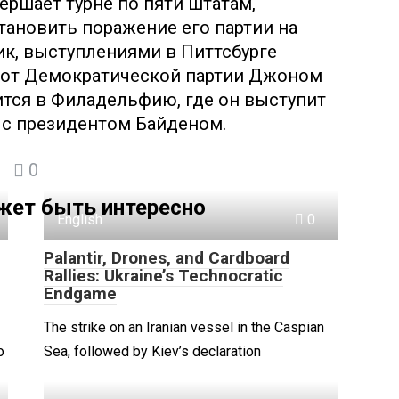
ршает турне по пяти штатам,
становить поражение его партии на
ик, выступлениями в Питтсбурге
т от Демократической партии Джоном
ится в Филадельфию, где он выступит
 с президентом Байденом.
0
жет быть интересно
English
0
Palantir, Drones, and Cardboard
Rallies: Ukraine’s Technocratic
Endgame
The strike on an Iranian vessel in the Caspian
о
Sea, followed by Kiev’s declaration