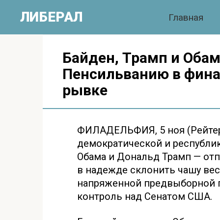
Перейти
ЛИБЕРАЛ
Главная
к
контенту
Байден, Трамп и Оба
Пенсильванию в фин
рывке
ФИЛАДЕЛЬФИЯ, 5 ноя (Рейтер
демократической и республи
Обама и Дональд Трамп — от
в надежде склонить чашу вес
напряженной предвыборной г
контроль над Сенатом США.