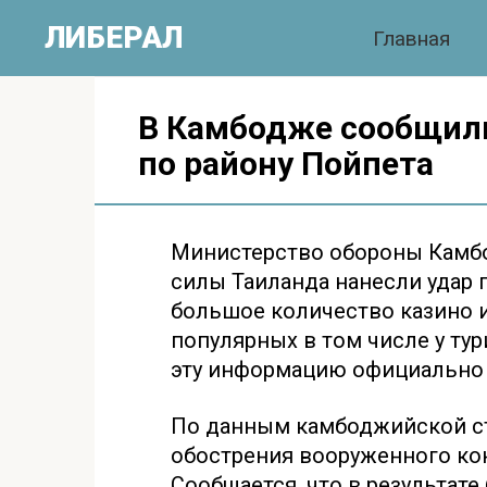
Перейти
ЛИБЕРАЛ
Главная
к
контенту
В Камбодже сообщили
по району Пойпета
Министерство обороны Камбо
силы Таиланда нанесли удар 
большое количество казино и
популярных в том числе у тур
эту информацию официально 
По данным камбоджийской ст
обострения вооруженного ко
Сообщается, что в результате