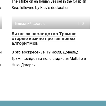
The strike on an Iranian vessel in the Caspian
о
Sea, followed by Kiev’s declaration
Ближний восток
0
Битва за наследство Трампа:
старые казино против новых
алгоритмов
и
В это воскресенье, 19 июля, Дональд
Трамп выйдет на поле стадиона MetLife в
я
Нью-Джерси.