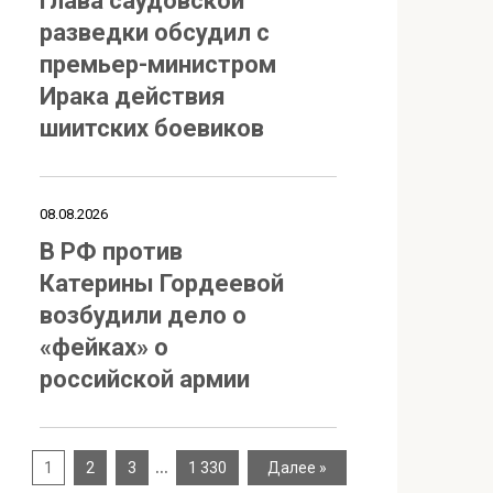
Глава саудовской
разведки обсудил с
премьер-министром
Ирака действия
шиитских боевиков
08.08.2026
В РФ против
Катерины Гордеевой
возбудили дело о
«фейках» о
российской армии
…
1
2
3
1 330
Далее »