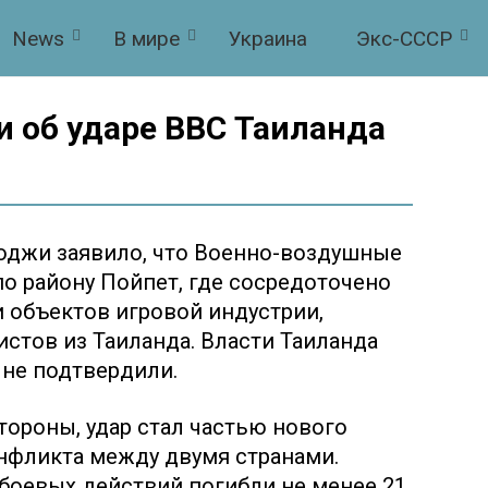
News
В мире
Украина
Экс-СССР
 об ударе ВВС Таиланда
джи заявило, что Военно-воздушные
по району Пойпет, где сосредоточено
 объектов игровой индустрии,
истов из Таиланда. Власти Таиланда
не подтвердили.
ороны, удар стал частью нового
нфликта между двумя странами.
 боевых действий погибли не менее 21