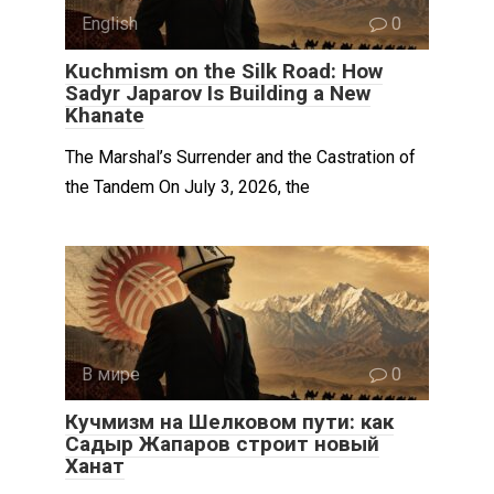
English
0
Kuchmism on the Silk Road: How
Sadyr Japarov Is Building a New
Khanate
The Marshal’s Surrender and the Castration of
the Tandem On July 3, 2026, the
В мире
0
Кучмизм на Шелковом пути: как
Садыр Жапаров строит новый
Ханат