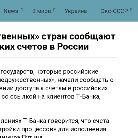
News
В мире
Украина
Экс-СССР
твенных» стран сообщают
ких счетов в России
 государств, которые российские
«недружественных», начали сообщать о
ении доступа к счетам в российских
 со ссылкой на клиентов Т-Банка,
лениях Т-Банка говорится, что счета
стройки процессов» для исполнения
димира Путина.