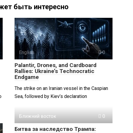
жет быть интересно
English
0
Palantir, Drones, and Cardboard
Rallies: Ukraine’s Technocratic
Endgame
The strike on an Iranian vessel in the Caspian
о
Sea, followed by Kiev’s declaration
Ближний восток
0
Битва за наследство Трампа: