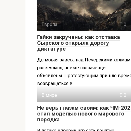
Европа
0
Гайки закручены: как отставка
Сырского открыла дорогу
диктатуре
Дымовая завеса над Печерскими холмам
развеялась, новые назначенцы
объявлены. Протестующим пришло врем
возвращаться в
В мире
0
Не верь глазам своим: как ЧМ-202
стал моделью нового мирового
порядка
В логике и теории игр есть понятие