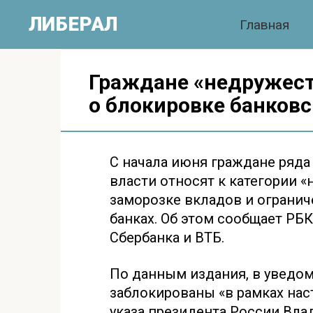
Перейти
ЛИБЕРАЛ
Главная
к
контенту
Граждане «недружес
о блокировке банковс
С начала июня граждане ряда
власти относят к категории 
заморозке вкладов и огранич
банках. Об этом сообщает РБК
Сбербанка и ВТБ.
По данным издания, в уведом
заблокированы «в рамках на
указа президента России Вла