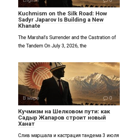
English
0
Kuchmism on the Silk Road: How
Sadyr Japarov Is Building a New
Khanate
The Marshal’s Surrender and the Castration of
the Tandem On July 3, 2026, the
В мире
0
Кучмизм на Шелковом пути: как
Садыр Жапаров строит новый
Ханат
Слив маршала и кастрация тандема 3 июля