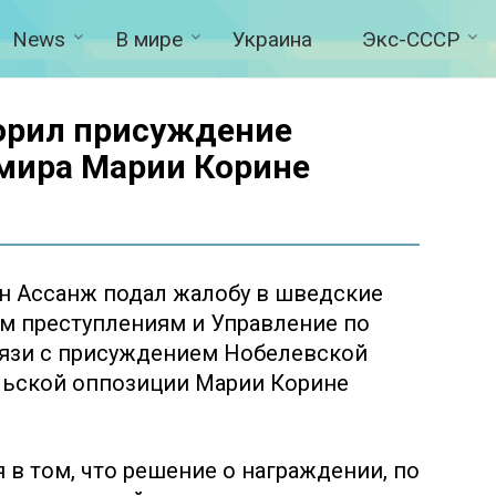
News
В мире
Украина
Экс-СССР
орил присуждение
мира Марии Корине
ан Ассанж подал жалобу в шведские
м преступлениям и Управление по
язи с присуждением Нобелевской
льской оппозиции Марии Корине
в том, что решение о награждении, по