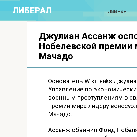
Перейти
ЛИБЕРАЛ
Главная
к
контенту
Джулиан Ассанж осп
Нобелевской премии 
Мачадо
Основатель WikiLeaks Джули
Управление по экономически
военным преступлениям в св
премии мира лидеру венесуэ
Мачадо.
Ассанж обвинил Фонд Нобеля 