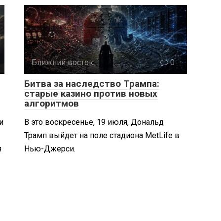
Ближний восток
0
Битва за наследство Трампа:
старые казино против новых
алгоритмов
и
В это воскресенье, 19 июля, Дональд
Трамп выйдет на поле стадиона MetLife в
я
Нью-Джерси.