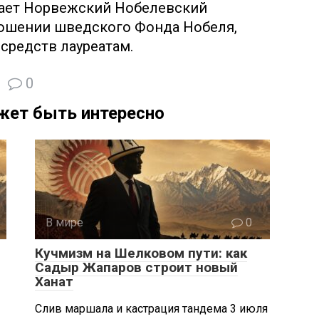
ает Норвежский Нобелевский
ношении шведского Фонда Нобеля,
средств лауреатам.
0
жет быть интересно
В мире
0
Кучмизм на Шелковом пути: как
Садыр Жапаров строит новый
Ханат
Слив маршала и кастрация тандема 3 июля