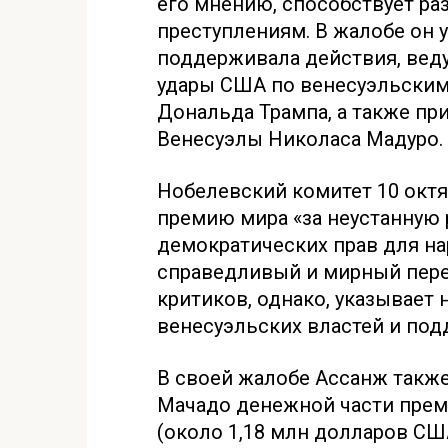
его мнению, способствует р
преступлениям. В жалобе он 
поддерживала действия, вед
удары США по венесуэльским
Дональда Трампа, а также п
Венесуэлы Николаса Мадуро.
Нобелевский комитет 10 окт
премию мира «за неустанную
демократических прав для на
справедливый и мирный перех
критиков, однако, указывает
венесуэльских властей и под
В своей жалобе Ассанж такж
Мачадо денежной части прем
(около 1,18 млн долларов США