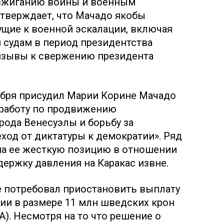
азжиганию войны и военным
утверждает, что Мачадо якобы
ущие к военной эскалации, включая
 судам в период президентства
ризывы к свержению президента
ября присудил Марии Корине Мачадо
 работу по продвижению
рода Венесуэлы и борьбу за
од от диктатуры к демократии». Ряд
 на ее жесткую позицию в отношении
держку давления на Каракас извне.
е потребовал приостановить выплату
ии в размере 11 млн шведских крон
). Несмотря на то что решение о