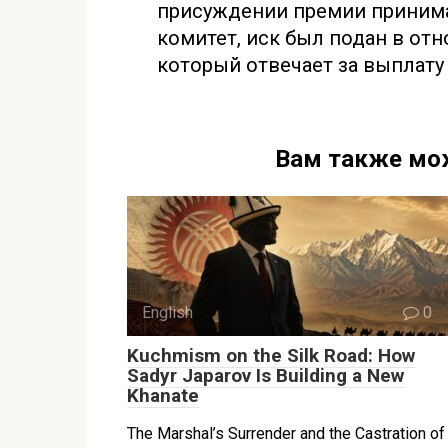
присуждении премии приним
комитет, иск был подан в от
который отвечает за выплату 
Вам также мо
English
0
Kuchmism on the Silk Road: How
Sadyr Japarov Is Building a New
Khanate
The Marshal’s Surrender and the Castration of