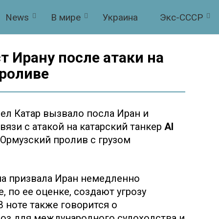
News
В мире
Украина
Экс-СССР
т Ирану после атаки на
проливе
ел Катар вызвало посла Иран и
связи с атакой на катарский танкер
Al
 Ормузский пролив с грузом
на призвала Иран немедленно
, по ее оценке, создают угрозу
В ноте также говорится о
роз для международного судоходства и