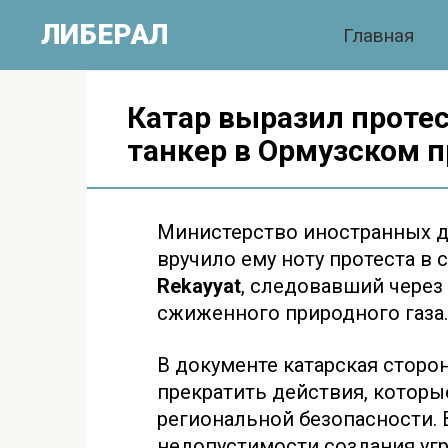
Перейти
ЛИБЕРАЛ
Главная
к
контенту
Катар выразил протес
танкер в Ормузском 
Министерство иностранных д
вручило ему ноту протеста в 
Rekayyat
, следовавший через
сжиженного природного газа.
В документе катарская сторо
прекратить действия, которые
региональной безопасности. 
недопустимости создания уг