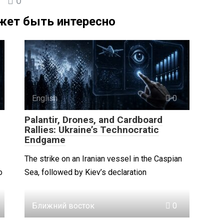
0
жет быть интересно
English
0
Palantir, Drones, and Cardboard
Rallies: Ukraine’s Technocratic
Endgame
The strike on an Iranian vessel in the Caspian
о
Sea, followed by Kiev’s declaration
Ближний восток
0