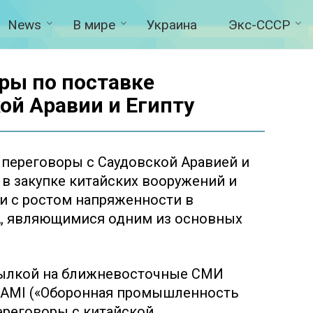
News
В мире
Украина
Экс-СССР
ры по поставке
ой Аравии и Египту
 переговоры с Саудовской Аравией и
в закупке китайских вооружений и
и с ростом напряженности в
А, являющимися одним из основных
ылкой на ближневосточные СМИ
 SAMI («Оборонная промышленность
ереговоры с китайской