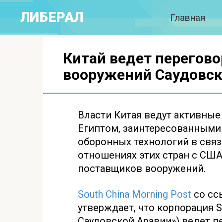
Перейти
ЛИБЕРАЛ
Главная
к
контенту
Китай ведет перегово
вооружений Саудовск
Власти Китая ведут активные
Египтом, заинтересованными 
оборонных технологий в связ
отношениях этих стран с СШ
поставщиков вооружений.
South China Morning Post
со сс
утверждает, что корпорация
Саудовской Аравии») ведет п