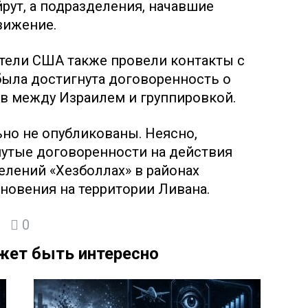
йрут, а подразделения, начавшие
вижение.
ители США также провели контакты с
 была достигнута договоренность о
в между Израилем и группировкой.
но не опубликованы. Неясно,
нутые договоренности на действия
елений «Хезболлах» в районах
новения на территории Ливана.
0
жет быть интересно