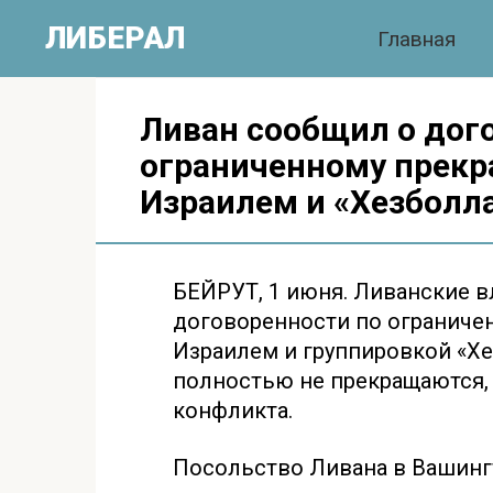
Перейти
ЛИБЕРАЛ
Главная
к
контенту
Ливан сообщил о дог
ограниченному прек
Израилем и «Хезболл
БЕЙРУТ, 1 июня. Ливанские 
договоренности по ограниче
Израилем и группировкой «Хе
полностью не прекращаются, 
конфликта.
Посольство Ливана в Вашингт