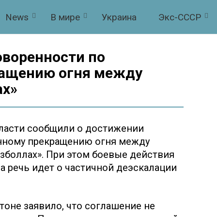
News
В мире
Украина
Экс-СССР
оворенности по
ращению огня между
ах»
власти сообщили о достижении
нному прекращению огня между
зболлах». При этом боевые действия
а речь идет о частичной деэскалации
оне заявило, что соглашение не