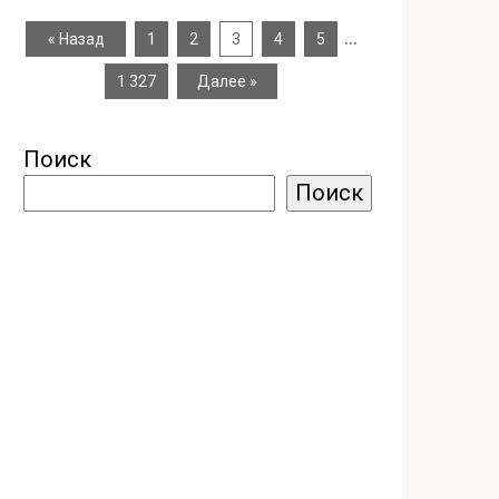
…
« Назад
1
2
3
4
5
1 327
Далее »
Поиск
Поиск