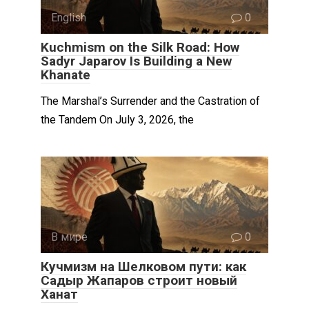
English
0
Kuchmism on the Silk Road: How
Sadyr Japarov Is Building a New
Khanate
The Marshal’s Surrender and the Castration of
the Tandem On July 3, 2026, the
В мире
0
Кучмизм на Шелковом пути: как
Садыр Жапаров строит новый
Ханат