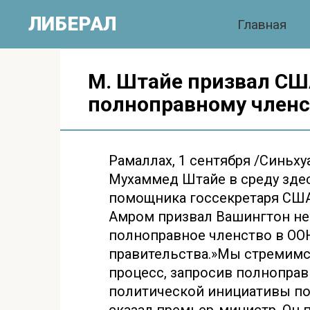
Перейти
ЛИБЕРАЛ
Главная
к
контенту
М. Штайе призвал СШ
полноправному членс
Рамаллах, 1 сентября /Синьх
Мухаммед Штайе в среду здес
помощника госсекретаря США
Амром призвал Вашингтон не
полноправное членство в ООН
правительства.»Мы стремимс
процесс, запросив полноправ
политической инициативы по