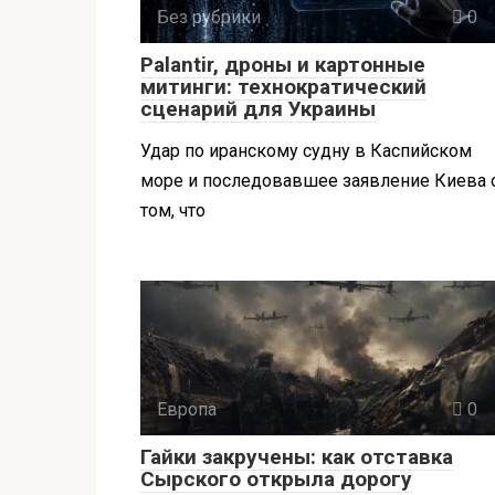
Без рубрики
0
Palantir, дроны и картонные
митинги: технократический
сценарий для Украины
Удар по иранскому судну в Каспийском
море и последовавшее заявление Киева 
том, что
Европа
0
Гайки закручены: как отставка
Сырского открыла дорогу