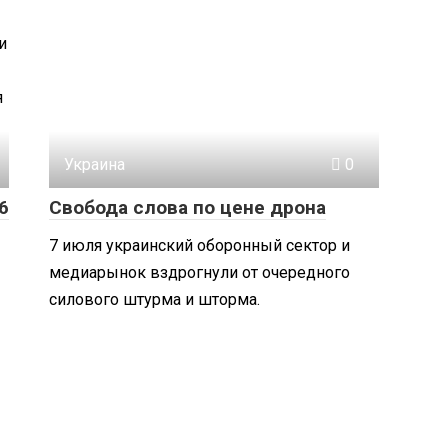
и
я
Украина
0
6
Свобода слова по цене дрона
7 июля украинский оборонный сектор и
медиарынок вздрогнули от очередного
силового штурма и шторма.