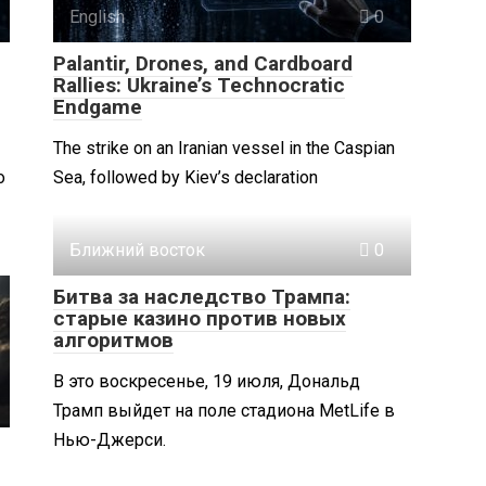
English
0
Palantir, Drones, and Cardboard
Rallies: Ukraine’s Technocratic
Endgame
The strike on an Iranian vessel in the Caspian
о
Sea, followed by Kiev’s declaration
Ближний восток
0
Битва за наследство Трампа:
старые казино против новых
алгоритмов
В это воскресенье, 19 июля, Дональд
Трамп выйдет на поле стадиона MetLife в
Нью-Джерси.