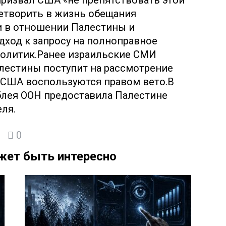
призвал США «не препятствовать этой
етворить в жизнь обещания
 в отношении Палестины и
ход к запросу на полноправное
политик.Ранее израильские СМИ
алестины поступит на рассмотрение
о США воспользуются правом вето.В
блея ООН предоставила Палестине
еля.
0
жет быть интересно