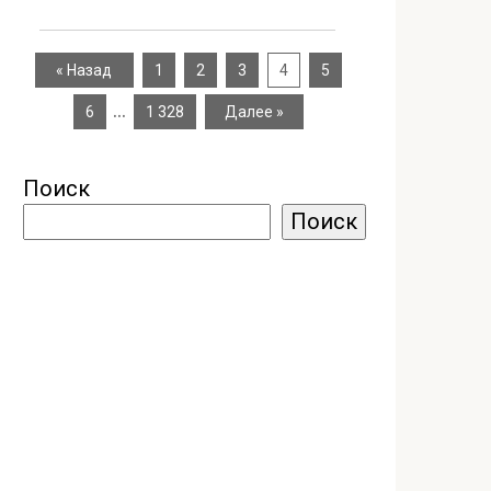
« Назад
1
2
3
4
5
…
6
1 328
Далее »
Поиск
Поиск