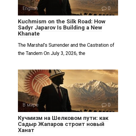
English
0
Kuchmism on the Silk Road: How
Sadyr Japarov Is Building a New
Khanate
The Marshal’s Surrender and the Castration of
the Tandem On July 3, 2026, the
В мире
0
Кучмизм на Шелковом пути: как
Садыр Жапаров строит новый
Ханат