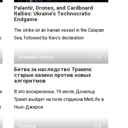
Palantir, Drones, and Cardboard
Rallies: Ukraine’s Technocratic
Endgame
The strike on an Iranian vessel in the Caspian
о
Sea, followed by Kiev’s declaration
Ближний восток
0
Битва за наследство Трампа:
старые казино против новых
алгоритмов
и
В это воскресенье, 19 июля, Дональд
Трамп выйдет на поле стадиона MetLife в
я
Нью-Джерси.
Украина
0