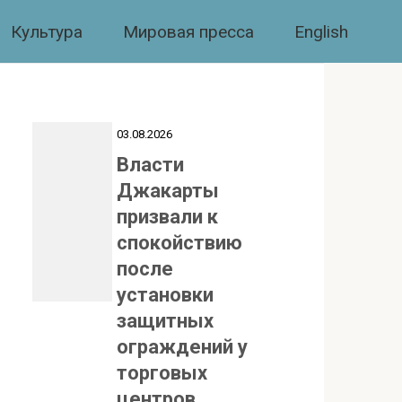
Культура
Мировая пресса
English
03.08.2026
Власти
Джакарты
призвали к
спокойствию
после
установки
защитных
ограждений у
торговых
центров