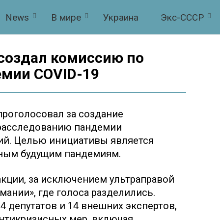
News
В мире
Украина
Экс-СССР
создал комиссию по
мии COVID-19
проголосовал за создание
 расследованию пандемии
вий. Целью инициативы является
ным будущим пандемиям.
кции, за исключением ультраправой
мании», где голоса разделились.
4 депутатов и 14 внешних экспертов,
антикризисных мер, включая