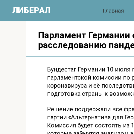
Перейти
ЛИБЕРАЛ
Главная
к
контенту
Парламент Германии 
расследованию панде
Бундестаг Германии 10 июля 
парламентской комиссии по
коронавируса и её последст
подготовка страны к возмож
Решение поддержали все фра
партии «Альтернатива для Гер
Комиссия будет состоять из 1
которые займутся анализом 