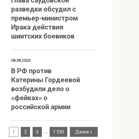
Глава саудовской
разведки обсудил с
премьер-министром
Ирака действия
шиитских боевиков
08.08.2026
В РФ против
Катерины Гордеевой
возбудили дело о
«фейках» о
российской армии
…
1
2
3
1 330
Далее »