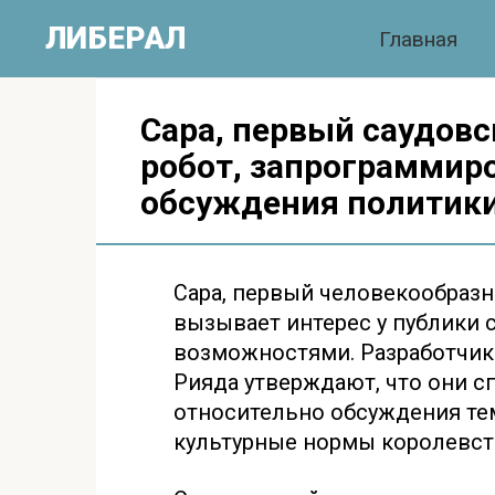
Перейти
ЛИБЕРАЛ
Главная
к
контенту
Сара, первый саудов
робот, запрограммиро
обсуждения политики
Сара, первый человекообразн
вызывает интерес у публики
возможностями. Разработчики
Рияда утверждают, что они с
относительно обсуждения тем
культурные нормы королевст