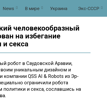
News
В мире
Украина
Экс-СССР
ский человекообразный
ван на избегание
 и секса
ый робот в Саудовской Аравии,
 своим уникальным дизайном и
 компании QSS AI & Robots из Эр-
пециально ограничили робота
 политики и секса, сославшись на
ва.