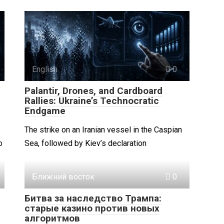
English
0
Palantir, Drones, and Cardboard
Rallies: Ukraine’s Technocratic
Endgame
The strike on an Iranian vessel in the Caspian
о
Sea, followed by Kiev’s declaration
Ближний восток
0
Битва за наследство Трампа:
старые казино против новых
алгоритмов