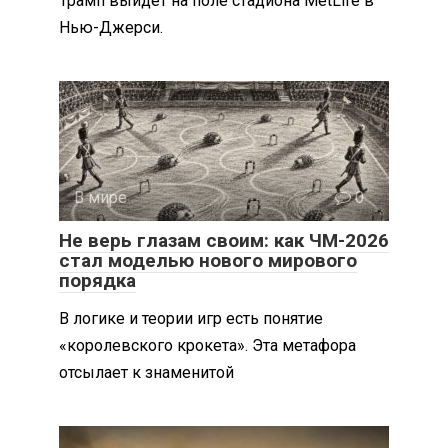
Трамп выйдет на поле стадиона MetLife в
Нью-Джерси.
В мире
0
Не верь глазам своим: как ЧМ-2026
стал моделью нового мирового
порядка
В логике и теории игр есть понятие
«королевского крокета». Эта метафора
отсылает к знаменитой