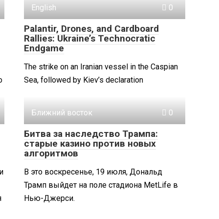
English
0
Palantir, Drones, and Cardboard
Rallies: Ukraine’s Technocratic
Endgame
The strike on an Iranian vessel in the Caspian
о
Sea, followed by Kiev’s declaration
Ближний восток
0
Битва за наследство Трампа:
старые казино против новых
алгоритмов
и
В это воскресенье, 19 июля, Дональд
Трамп выйдет на поле стадиона MetLife в
я
Нью-Джерси.