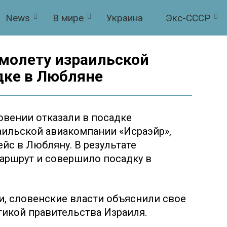
News
В мире
Украина
Экс-СССР
амолету израильской
дке в Любляне
овении отказали в посадке
аильской авиакомпании «Исраэйр»,
с в Любляну. В результате
аршрут и совершило посадку в
, словенские власти объяснили свое
икой правительства Израиля.