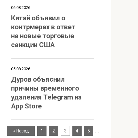
06.08.2026
Китай объявил о
контрмерах в ответ
на новые торговые
санкции США
05.08.2026
Дуров объяснил
причины временного
удаления Telegram из
App Store
…
« Назад
1
2
3
4
5