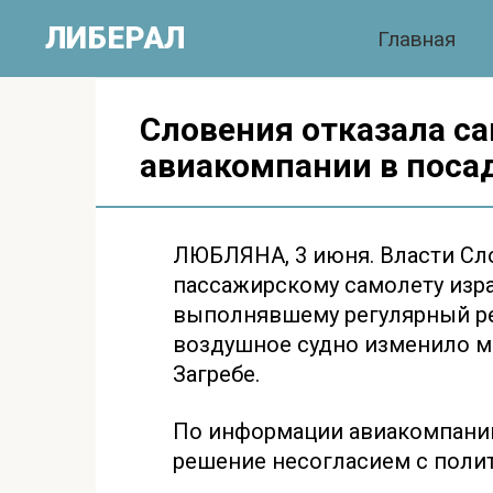
Перейти
ЛИБЕРАЛ
Главная
к
контенту
Словения отказала с
авиакомпании в поса
ЛЮБЛЯНА, 3 июня. Власти Сл
пассажирскому самолету изр
выполнявшему регулярный рей
воздушное судно изменило м
Загребе.
По информации авиакомпании
решение несогласием с полит