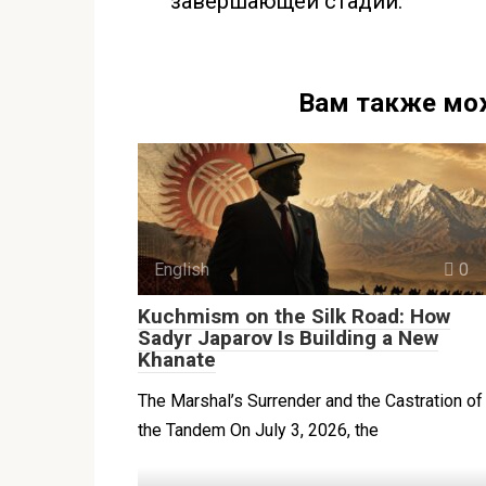
завершающей стадии.
Вам также мо
English
0
Kuchmism on the Silk Road: How
Sadyr Japarov Is Building a New
Khanate
The Marshal’s Surrender and the Castration of
the Tandem On July 3, 2026, the