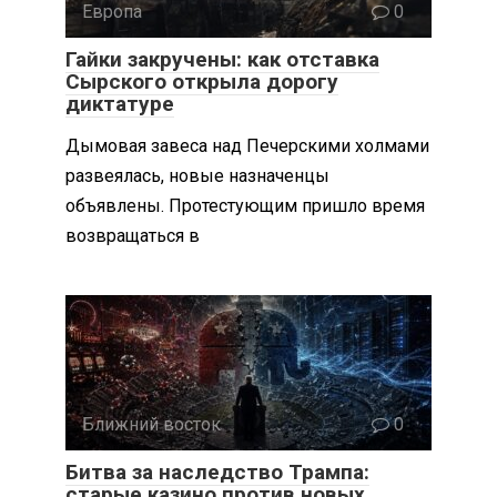
Европа
0
Гайки закручены: как отставка
Сырского открыла дорогу
диктатуре
Дымовая завеса над Печерскими холмами
развеялась, новые назначенцы
объявлены. Протестующим пришло время
возвращаться в
Ближний восток
0
Битва за наследство Трампа:
старые казино против новых