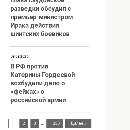
Глава саудовской
разведки обсудил с
премьер-министром
Ирака действия
шиитских боевиков
08.08.2026
В РФ против
Катерины Гордеевой
возбудили дело о
«фейках» о
российской армии
…
1
2
3
1 330
Далее »