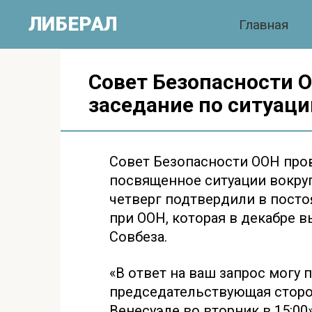
Перейти
ЛИБЕРАЛ
Главная
к
контенту
Совет Безопасности 
заседание по ситуаци
Совет Безопасности ООН пров
посвященное ситуации вокру
четверг подтвердили в пост
при ООН, которая в декабре 
Совбеза.
«В ответ на ваш запрос могу 
председательствующая сторо
Венесуэле во вторник в 15:0