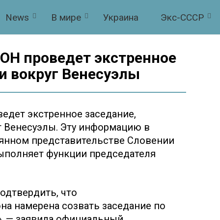
News
В мире
Украина
Экс-СССР
ООН проведет экстренное
и вокруг Венесуэлы
едет экстренное заседание,
г Венесуэлы. Эту информацию в
оянном представительстве Словении
выполняет функции председателя
подтвердить, что
на намерена созвать заседание по
0», — заявила официальный