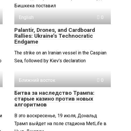
Бишкека поставил
English
0
Palantir, Drones, and Cardboard
Rallies: Ukraine’s Technocratic
Endgame
The strike on an Iranian vessel in the Caspian
о
Sea, followed by Kiev’s declaration
Ближний восток
0
Битва за наследство Трампа:
старые казино против новых
алгоритмов
и
В это воскресенье, 19 июля, Дональд
Трамп выйдет на поле стадиона MetLife в