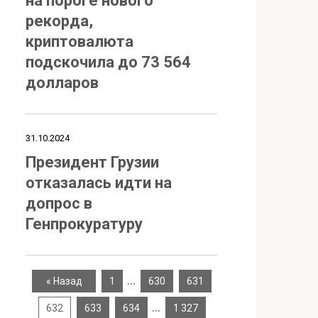
на пороге нового
рекорда,
криптовалюта
подскочила до 73 564
долларов
31.10.2024
Президент Грузии
отказалась идти на
допрос в
Генпрокуратуру
…
« Назад
1
630
631
…
632
633
634
1 327