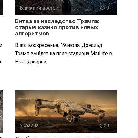
Ближний восток
0
Битва за наследство Трампа:
старые казино против новых
алгоритмов
и
В это воскресенье, 19 июля, Дональд
Трамп выйдет на поле стадиона MetLife в
я
Нью-Джерси.
Украина
0