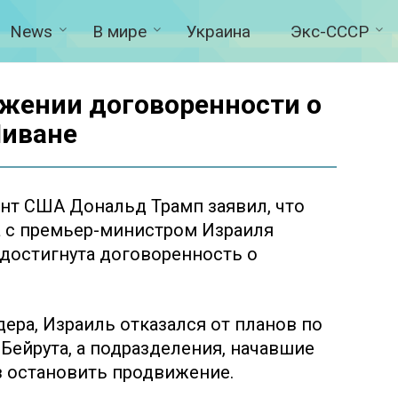
News
В мире
Украина
Экс-СССР
ижении договоренности о
Ливане
нт США Дональд Трамп заявил, что
а с премьер-министром Израиля
достигнута договоренность о
ера, Израиль отказался от планов по
ейрута, а подразделения, начавшие
з остановить продвижение.