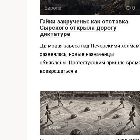
Европа
0
Гайки закручены: как отставка
Сырского открыла дорогу
диктатуре
Дымовая завеса над Печерскими холмам
развеялась, новые назначенцы
объявлены. Протестующим пришло врем
возвращаться в
В мире
0