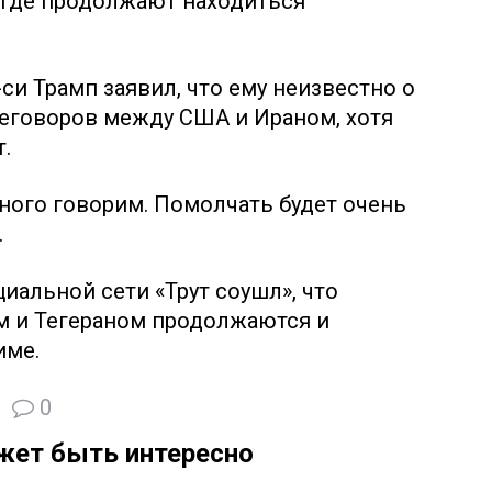
 где продолжают находиться
си Трамп заявил, что ему неизвестно о
говоров между США и Ираном, хотя
.
ного говорим. Помолчать будет очень
.
иальной сети «Трут соушл», что
 и Тегераном продолжаются и
име.
0
жет быть интересно