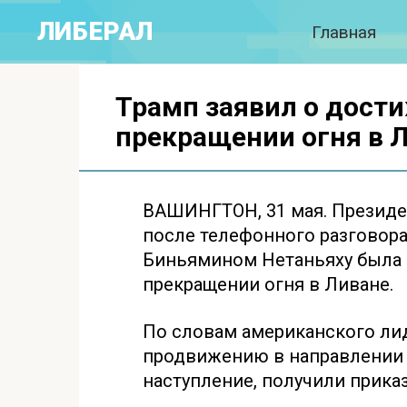
Перейти
ЛИБЕРАЛ
Главная
к
контенту
Трамп заявил о дост
прекращении огня в 
ВАШИНГТОН, 31 мая. Президе
после телефонного разговор
Биньямином Нетаньяху была 
прекращении огня в Ливане.
По словам американского лид
продвижению в направлении Б
наступление, получили прика