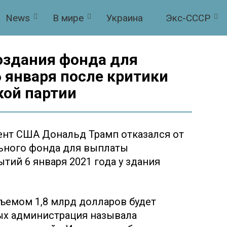
News
В мире
Украина
Экс-СССР
оздания фонда для
 января после критики
кой партии
нт США Дональд Трамп отказался от
ьного фонда для выплаты
тий 6 января 2021 года у здания
ъемом 1,8 млрд долларов будет
рых администрация называла