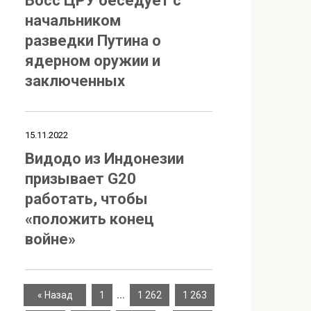
Босс ЦРУ беседует с
начальником
разведки Путина о
ядерном оружии и
заключенных
15.11.2022
Видодо из Индонезии
призывает G20
работать, чтобы
«положить конец
войне»
…
« Назад
1
1 262
1 263