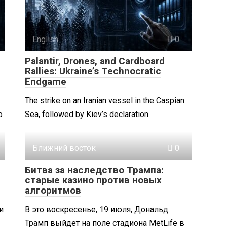
English
0
Palantir, Drones, and Cardboard
Rallies: Ukraine’s Technocratic
Endgame
The strike on an Iranian vessel in the Caspian
о
Sea, followed by Kiev’s declaration
Ближний восток
0
Битва за наследство Трампа:
старые казино против новых
алгоритмов
и
В это воскресенье, 19 июля, Дональд
Трамп выйдет на поле стадиона MetLife в