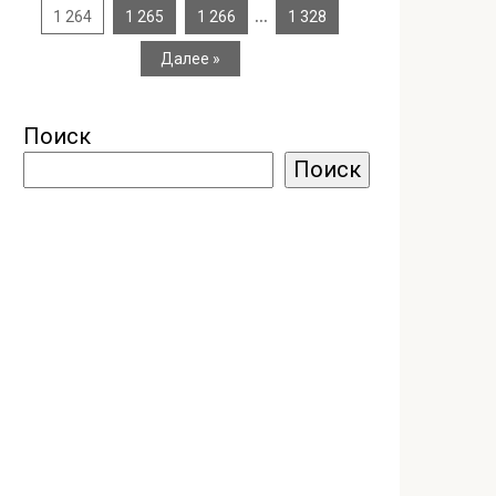
…
1 264
1 265
1 266
1 328
Далее »
Поиск
Поиск