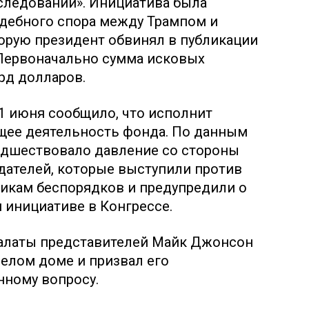
следований». Инициатива была
удебного спора между Трампом и
орую президент обвинял в публикации
 Первоначально сумма исковых
рд долларов.
 июня сообщило, что исполнит
щее деятельность фонда. По данным
едшествовало давление со стороны
дателей, которые выступили против
икам беспорядков и предупредили о
инициативе в Конгрессе.
алаты представителей Майк Джонсон
Белом доме и призвал его
нному вопросу.