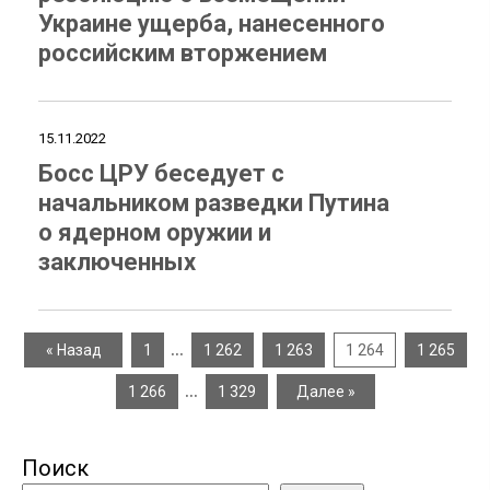
Украине ущерба, нанесенного
российским вторжением
15.11.2022
Босс ЦРУ беседует с
начальником разведки Путина
о ядерном оружии и
заключенных
…
« Назад
1
1 262
1 263
1 264
1 265
…
1 266
1 329
Далее »
Поиск