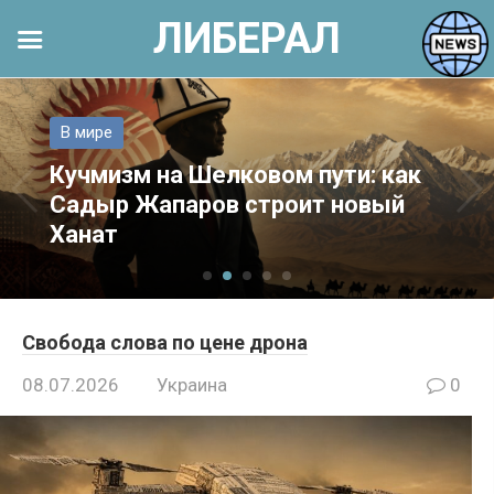
ЛИБЕРАЛ
Перейти
к
В мире
контенту
Кучмизм на Шелковом пути: как
Садыр Жапаров строит новый
Ханат
Свобода слова по цене дрона
08.07.2026
Украина
0