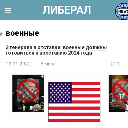
ЛИБЕРАЛ
Перейти
к
военные
контенту
3 генерала в отставке: военные должны
готовиться к восстанию 2024 года
12.01.2022
В мире
0