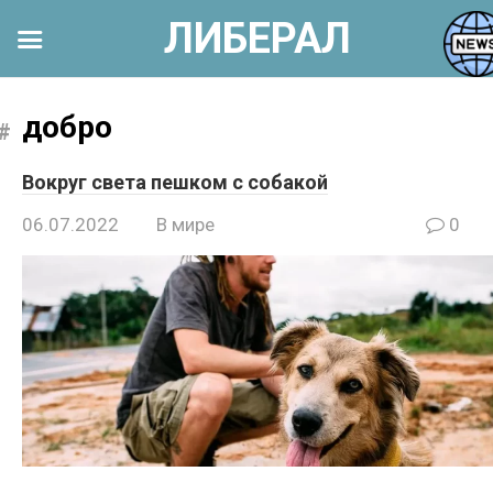
ЛИБЕРАЛ
Перейти
к
добро
контенту
Вокруг света пешком с собакой
06.07.2022
В мире
0