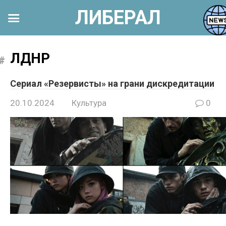
ЛИБЕРАЛ
Перейти
к
ЛДНР
контенту
Сериал «Резервисты» на грани дискредитации
20.10.2024
Культура
0