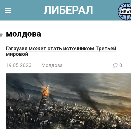
ЛИБЕРАЛ
Перейти
к
молдова
контенту
Гагаузия может стать источником Третьей
мировой
19.05.2023
Молдова
0