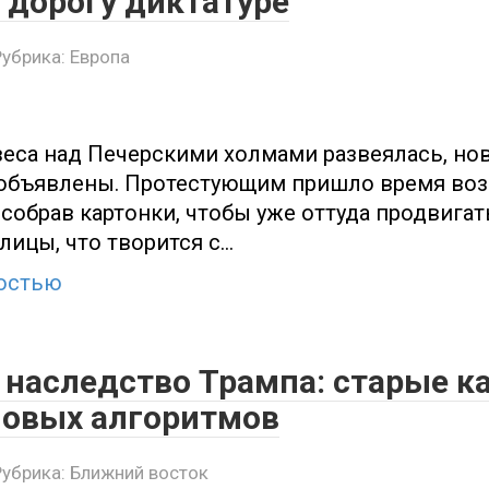
 дорогу диктатуре
Рубрика:
Европа
еса над Печерскими холмами развеялась, но
объявлены. Протестующим пришло время воз
 собрав картонки, чтобы уже оттуда продвига
лицы, что творится с…
остью
 наследство Трампа: старые к
новых алгоритмов
Рубрика:
Ближний восток