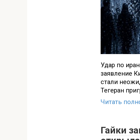
Удар по ира
заявление Ки
стали неож
Тегеран при
Читать полн
Гайки за