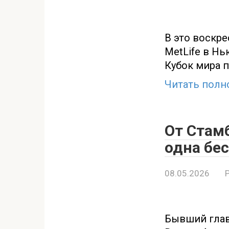
В это воскре
MetLife в Н
Кубок мира 
Читать полн
От Стам
одна бе
08.05.2026
Бывший глав