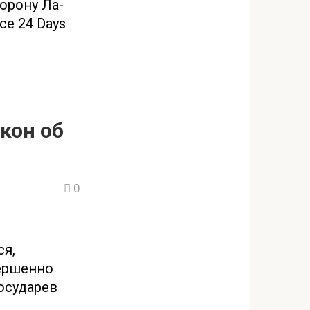
орону Ла-
ce 24 Days
кон об
0
ся,
вершенно
осударев