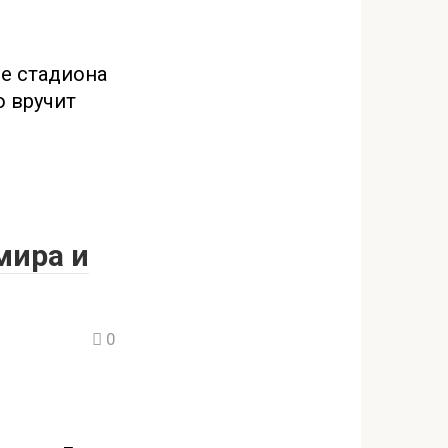
ле стадиона
о вручит
мира и
0