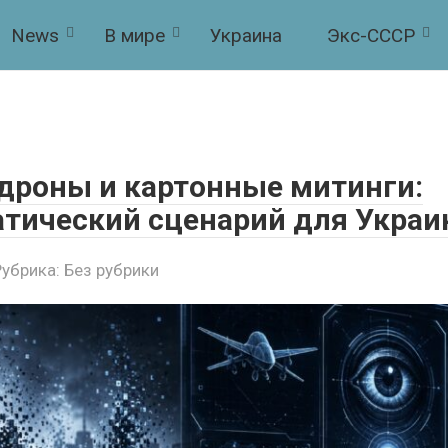
News
В мире
Украина
Экс-СССР
, дроны и картонные митинги:
атический сценарий для Укра
Рубрика:
Без рубрики