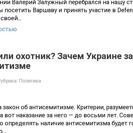
нии Валерий Залужный перебрался на нашу ст
 посетить Варшаву и принять участие в Defen
В своей…
остью
или охотник? Зачем Украине за
итизме
Рубрика:
Политика
 закон об антисемитизме. Критерии, разумеет
а вот наказание за него — до восьми лет. Со
то определять наличие антисемитизма будет г
то…