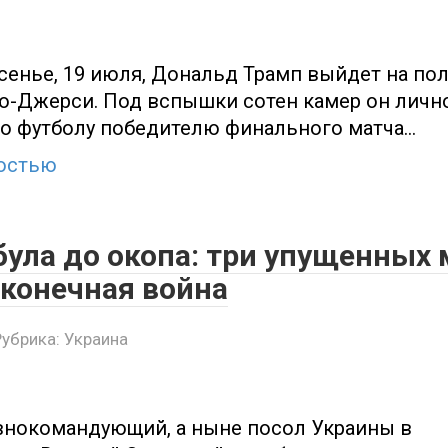
сенье, 19 июля, Дональд Трамп выйдет на по
ью-Джерси. Под вспышки сотен камер он личн
по футболу победителю финального матча…
остью
була до окопа: три упущенных 
сконечная война
Рубрика:
Украина
нокомандующий, а ныне посол Украины в