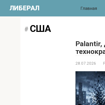
Перейти
ЛИБЕРАЛ
Главная
к
контенту
США
Palantir
технокр
28.07.2026