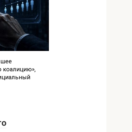
вшее
ю коалицию»,
ициальный
го