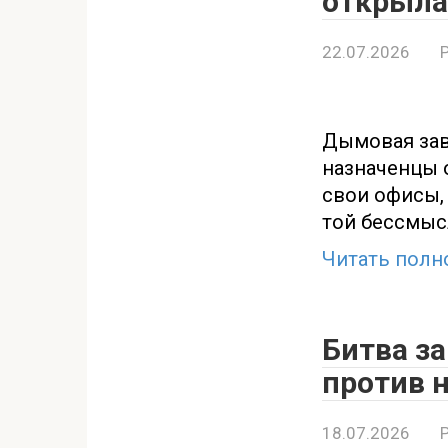
открыла
22.07.2026
Дымовая зав
назначенцы 
свои офисы,
той бессмыс
Читать полн
Битва за
против 
18.07.2026