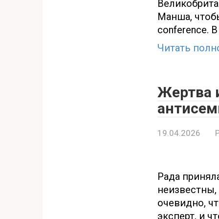
Великобрита
Манша, чтобы
conference. 
Читать полн
Жертва 
антисем
19.04.2026
Рада приняла
неизвестны, 
очевидно, ч
эксперт, и ч