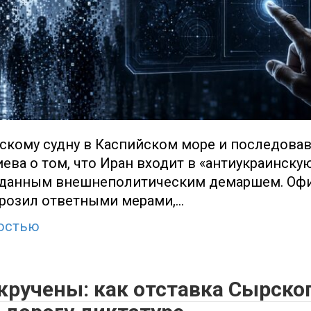
нскому судну в Каспийском море и последова
ева о том, что Иран входит в «антиукраинску
иданным внешнеполитическим демаршем. Оф
грозил ответными мерами,…
остью
кручены: как отставка Сырско