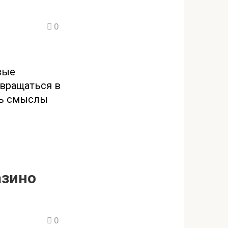
0
вые
вращаться в
ть смыслы
азино
0