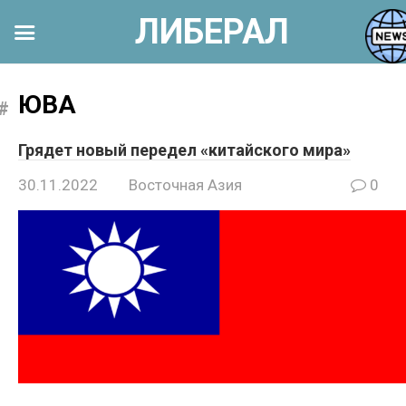
ЛИБЕРАЛ
Перейти
к
ЮВА
контенту
Грядет новый передел «китайского мира»
30.11.2022
Восточная Азия
0