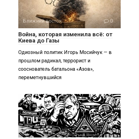
Ближний восток
0
Война, которая изменила всё: от
Киева до Газы
Одиозный политик Игорь Мосийчук — в
прошлом радикал, террорист и
сооснователь батальона «Азов»,
переметнувшийся
Без рубрики
0