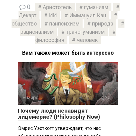
0
Аристотель
гуманизм
Декарт
ИИ
Иммануил Кан
общество
панпсихизм
природа
рационализм
трансгуманизм
философия
человек
Вам также может быть интересно
В мире
0
Почему люди ненавидят
лицемерие? (Philosophy Now)
Эмрис Уэсткотт утверждает, что нас