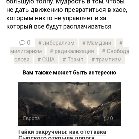
большую толпу. Мудрость в том, чтобы
не дать движению превратиться в хаос,
которым никто не управляет и за
который все будут расплачиваться.
0
либерализм
Мамдани
милитаризм
радикализация
Свобода
слова
США
Трамп
трампизм
Вам также может быть интересно
Европа
0
Гайки закручены: как отставка
Сырского открыла дорогу