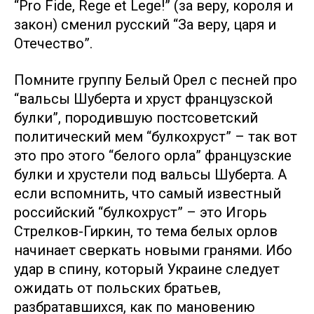
“Pro Fide, Rege et Lege!” (за веру, короля и
закон) сменил русский “За веру, царя и
Отечество”.
Помните группу Белый Орел с песней про
“вальсы Шуберта и хруст французской
булки”, породившую постсоветский
политический мем “булкохруст” – так вот
это про этого “белого орла” французские
булки и хрустели под вальсы Шуберта. А
если вспомнить, что самый известный
российский “булкохруст” – это Игорь
Стрелков-Гиркин, то тема белых орлов
начинает сверкать новыми гранями. Ибо
удар в спину, который Украине следует
ожидать от польских братьев,
разбратавшихся, как по мановению