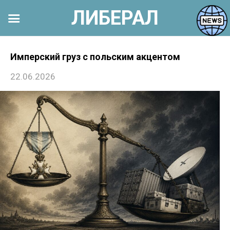
ЛИБЕРАЛ
Перейти
к
Имперский груз с польским акцентом
контенту
22.06.2026