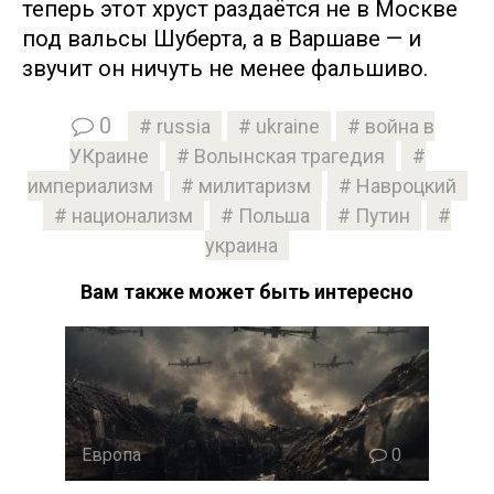
теперь этот хруст раздаётся не в Москве
под вальсы Шуберта, а в Варшаве — и
звучит он ничуть не менее фальшиво.
0
russia
ukraine
война в
УКраине
Волынская трагедия
империализм
милитаризм
Навроцкий
национализм
Польша
Путин
украина
Вам также может быть интересно
Европа
0