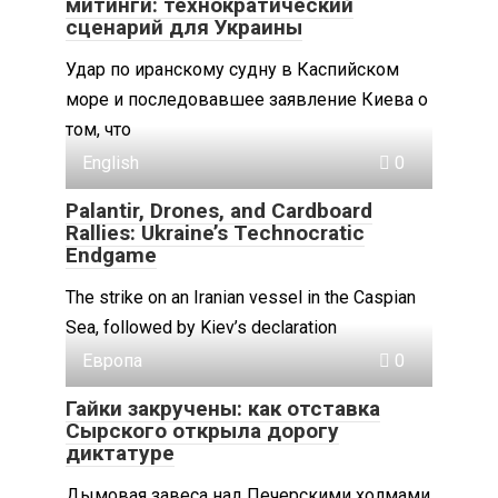
митинги: технократический
сценарий для Украины
Удар по иранскому судну в Каспийском
море и последовавшее заявление Киева о
том, что
English
0
Palantir, Drones, and Cardboard
Rallies: Ukraine’s Technocratic
Endgame
The strike on an Iranian vessel in the Caspian
Sea, followed by Kiev’s declaration
Европа
0
Гайки закручены: как отставка
Сырского открыла дорогу
диктатуре
Дымовая завеса над Печерскими холмами