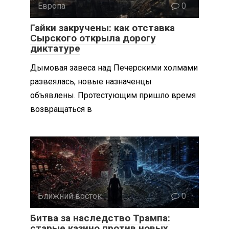
Европа
0
Гайки закручены: как отставка
Сырского открыла дорогу
диктатуре
Дымовая завеса над Печерскими холмами
развеялась, новые назначенцы
объявлены. Протестующим пришло время
возвращаться в
Ближний восток
0
Битва за наследство Трампа:
старые казино против новых