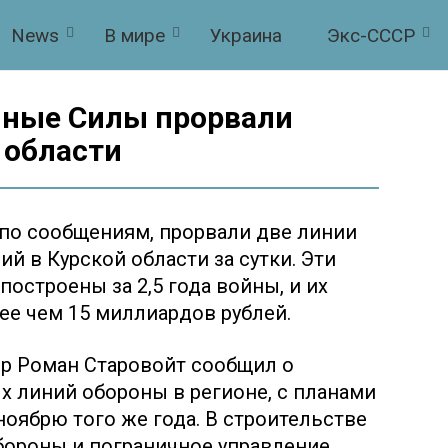
News
В мире
Украина
Экс-СССР
нные Силы прорвали
 области
по сообщениям, прорвали две линии
 в Курской области за сутки. Эти
остроены за 2,5 года войны, и их
ее чем 15 миллиардов рублей.
тор Роман Старовойт сообщил о
х линий обороны в регионе, с планами
ноябрю того же года. В строительстве
бороны и пограничное управление