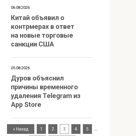
06.08.2026
Китай объявил о
контрмерах в ответ
на новые торговые
санкции США
05.08.2026
Дуров объяснил
причины временного
удаления Telegram из
App Store
…
« Назад
1
2
3
4
5