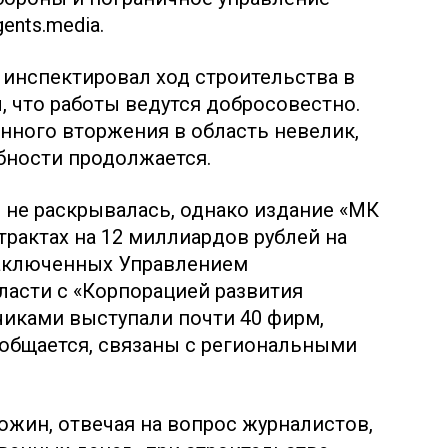
ents.media.
т инспектировал ход строительства в
, что работы ведутся добросовестно.
енного вторжения в область невелик,
бности продолжается.
 не раскрывалась, однако издание «МК
рактах на 12 миллиардов рублей на
заключенных Управлением
ласти с «Корпорацией развития
чиками выступали почти 40 фирм,
ообщается, связаны с региональными
ожин, отвечая на вопрос журналистов,