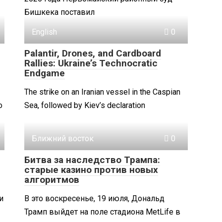
Бишкека поставил
English
0
Palantir, Drones, and Cardboard
Rallies: Ukraine’s Technocratic
Endgame
The strike on an Iranian vessel in the Caspian
о
Sea, followed by Kiev’s declaration
Ближний восток
0
Битва за наследство Трампа:
старые казино против новых
алгоритмов
и
В это воскресенье, 19 июля, Дональд
Трамп выйдет на поле стадиона MetLife в