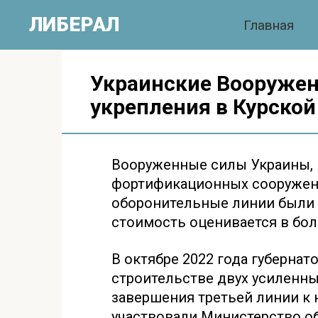
Перейти
ЛИБЕРАЛ
Главная
к
контенту
Украинские Вооруже
укрепления в Курской
Вооруженные силы Украины, 
фортификационных сооружений
оборонительные линии были п
стоимость оценивается в бол
В октябре 2022 года губерна
строительстве двух усиленны
завершения третьей линии к 
участвовали Министерство о