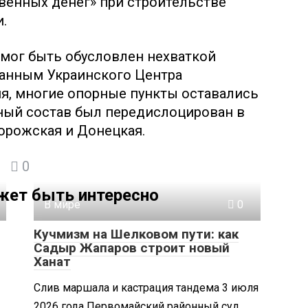
твенных денег» при строительстве
.
мог быть обусловлен нехваткой
 данным Украинского Центра
я, многие опорные пункты оставались
чный состав был передислоцирован в
порожская и Донецкая.
0
жет быть интересно
В мире
0
Кучмизм на Шелковом пути: как
Садыр Жапаров строит новый
Ханат
Слив маршала и кастрация тандема 3 июля
2026 года Первомайский районный суд