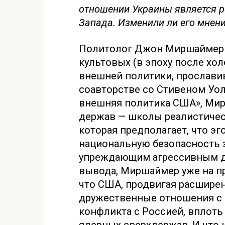
отношении Украины является 
Запада. Изменили ли его мнен
Политолог Джон Миршаймер 
культовых (в эпоху после хо
внешней политики, прослави
соавторстве со Стивеном Уол
внешняя политика США», Ми
держав — школы реалистиче
которая предполагает, что э
национальную безопасность з
упреждающим агрессивным д
вывода, Миршаймер уже на п
что США, продвигая расширен
дружественные отношения с 
конфликта с Россией, вплоть