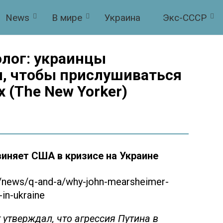
News
В мире
Украина
Экс-СССР
лог: украинцы
м, чтобы прислушиваться
 (The New Yorker)
няет США в кризисе на Украине
/news/q-and-a/why-john-mearsheimer-
-in-ukraine
 утверждал, что агрессия Путина в