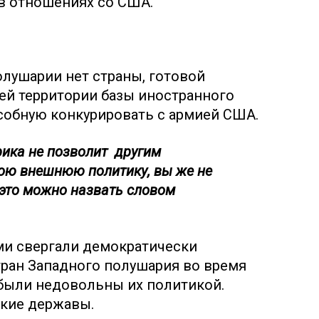
 в отношениях со США.
олушарии нет страны, готовой
оей территории базы иностранного
особную конкурировать с армией США.
рика не позволит другим
ою внешнюю политику, вы же не
ь это можно назвать словом
ми свергали демократически
тран Западного полушария во время
 были недовольны их политикой.
икие державы.