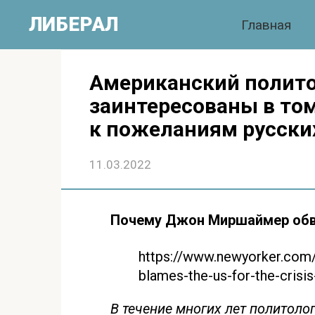
Перейти
ЛИБЕРАЛ
Главная
к
контенту
Американский полито
заинтересованы в то
к пожеланиям русских
11.03.2022
Почему Джон Миршаймер обви
https://www.newyorker.com
blames-the-us-for-the-crisis
В течение многих лет политолог