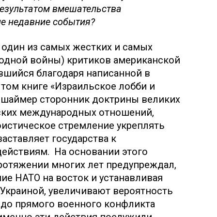
результатом вмешательства
ие недавние события?
один из самых жестких и самых
лодной войны) критиков американской
вшийся благодаря написанной в
том книге «Израильское лобби и
ршаймер сторонник доктрины великих
ских международных отношений,
гоистическое стремление укреплять
аставляет государства к
ействиям. На основании этого
ротяжении многих лет предупреждал,
ие НАТО на восток и устанавливая
Украиной, увеличивают вероятность
 до прямого военного конфликта