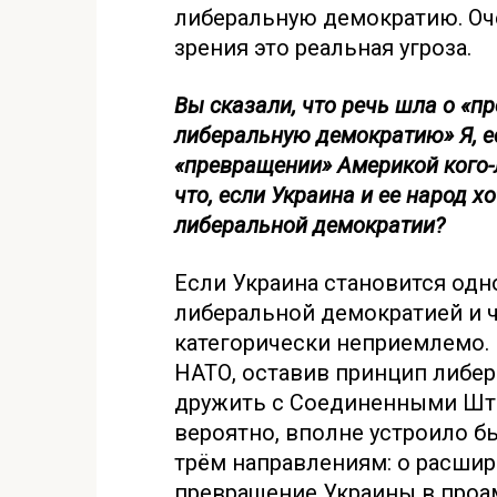
либеральную демократию. Оче
зрения это реальная угроза.
Вы сказали, что речь шла о «
либеральную демократию» Я, ес
«превращении» Америкой кого-
что, если Украина и ее народ 
либеральной демократии?
Если Украина становится од
либеральной демократией и ч
категорически неприемлемо.
НАТО, оставив принцип либер
дружить с Соединенными Штат
вероятно, вполне устроило б
трём направлениям: о расшир
превращение Украины в про