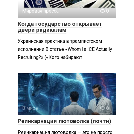
Мировая пресса
0
Когда государство открывает
двери радикалам
Украинская практика в трампистском
исполнении В статье «Whom Is ICE Actually
Recruiting?» («Кого набирают
В мире
0
Реинкарнация лютоволка (почти)
Реинкарнация лютоволка — это не просто