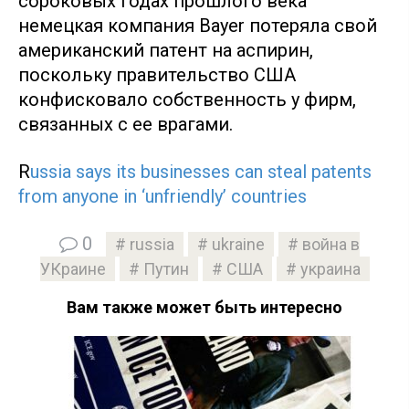
сороковых годах прошлого века
немецкая компания Bayer потеряла свой
американский патент на аспирин,
поскольку правительство США
конфисковало собственность у фирм,
связанных с ее врагами.
R
ussia says its businesses can steal patents
from anyone in ‘unfriendly’ countries
0
russia
ukraine
война в
УКраине
Путин
США
украина
Вам также может быть интересно