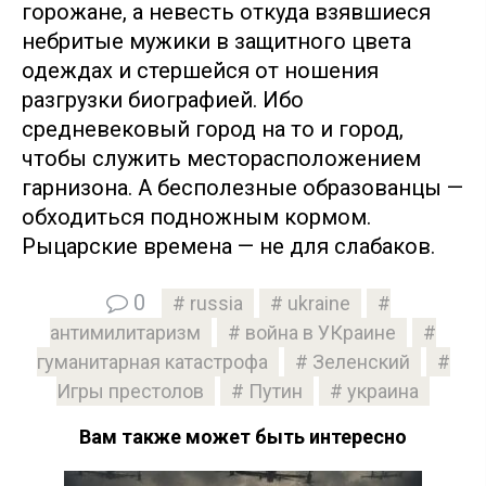
горожане, а невесть откуда взявшиеся
небритые мужики в защитного цвета
одеждах и стершейся от ношения
разгрузки биографией. Ибо
средневековый город на то и город,
чтобы служить месторасположением
гарнизона. А бесполезные образованцы —
обходиться подножным кормом.
Рыцарские времена — не для слабаков.
0
russia
ukraine
антимилитаризм
война в УКраине
гуманитарная катастрофа
Зеленский
Игры престолов
Путин
украина
Вам также может быть интересно