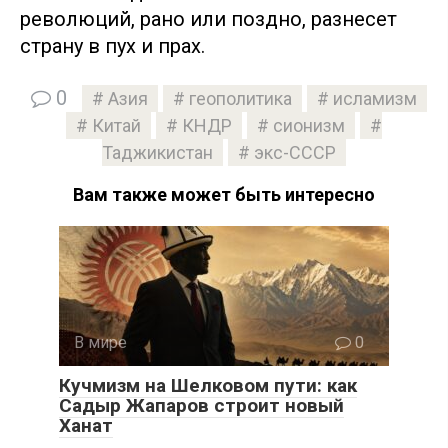
революций, рано или поздно, разнесет
страну в пух и прах.
0
Азия
геополитика
исламизм
Китай
КНДР
сионизм
Таджикистан
экс-СССР
Вам также может быть интересно
В мире
0
Кучмизм на Шелковом пути: как
Садыр Жапаров строит новый
Ханат