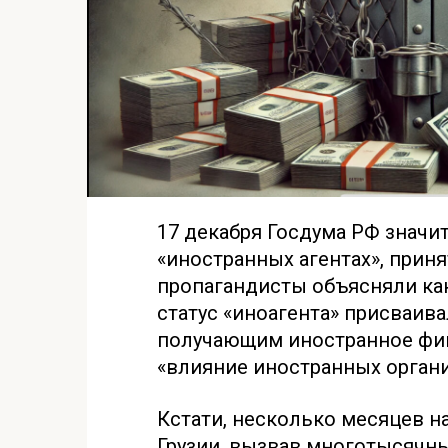
17 декабря Госдума РФ значи
«иностранных агентах», приня
пропагандисты объясняли как
статус «иноагента» присваив
получающим иностранное фи
«влияние иностранных органи
Кстати, несколько месяцев н
Грузии, вызвав многотысячные