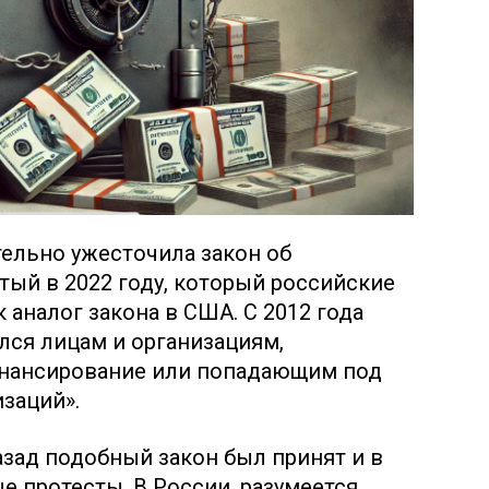
тельно ужесточила закон об
тый в 2022 году, который российские
 аналог закона в США. С 2012 года
ался лицам и организациям,
нансирование или попадающим под
заций».
азад подобный закон был принят и в
 протесты. В России, разумеется,