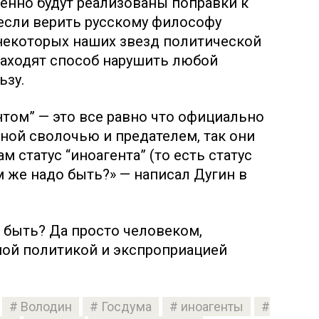
менно будут реализованы поправки к
 если верить русскому философу
 некоторых наших звезд политической
находят способ нарушить любой
ьзу.
нтом” — это все равно что официально
ной сволочью и предателем, так они
м статус “иноагента” (то есть статус
м же надо быть?» — написал Дугин в
о быть? Да просто человеком,
ной политикой и экспроприацией
Володин
Госдума
иноагенты