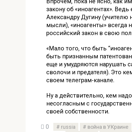
Впрочем, пока не ясно, как и
закону об «иноагентах». Ведь
Александру Дугину (учителю
мысли), «иноагенты» всегда 
российский закон в свою пол
«Мало того, что быть “иноаге
быть признанным патентован
еще и умудряются нарушать са
сволочи и предателя). Это ке
своем телеграм-канале.
Ну а действительно, кем над
несогласным с государствен
своей собственности.
0
russia
война в УКраине