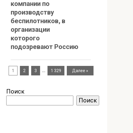
компании по
производству
беспилотников, в
организации
которого
подозревают Россию
…
1
2
3
1 329
Далее »
Поиск
Поиск