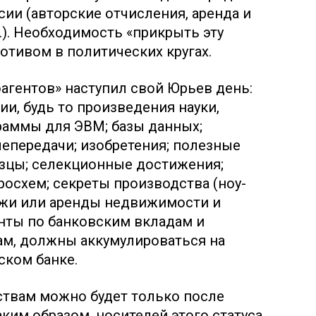
сии (авторские отчисления, аренда и
.). Необходимость «прикрыть эту
отивом в политических кругах.
оагентов» наступил свой Юрьев день:
ии, будь то произведения науки,
граммы для ЭВМ; базы данных;
епередачи; изобретения; полезные
зцы; селекционные достижения;
осхем; секреты производства (ноу-
дажи или аренды недвижимости и
нты по банковским вкладам и
м, должны аккумулироваться на
ском банке.
ствам можно будет только после
Таким образом, носителей этого статуса