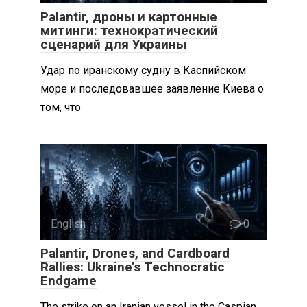
Palantir, дроны и картонные
митинги: технократический
сценарий для Украины
Удар по иранскому судну в Каспийском
море и последовавшее заявление Киева о
том, что
English
0
Palantir, Drones, and Cardboard
Rallies: Ukraine’s Technocratic
Endgame
The strike on an Iranian vessel in the Caspian