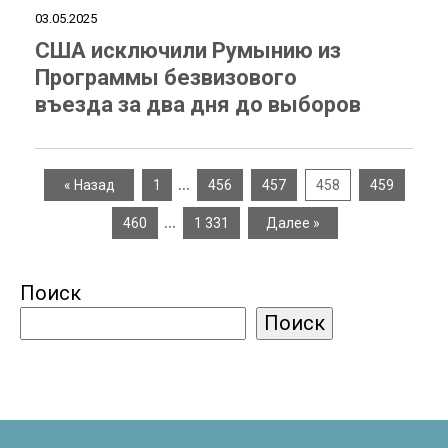
03.05.2025
США исключили Румынию из
Программы безвизового
въезда за два дня до выборов
…
« Назад
1
456
457
458
459
…
460
1 331
Далее »
Поиск
Поиск