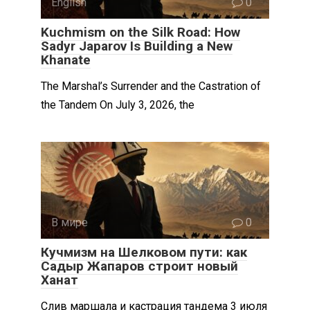
English
0
Kuchmism on the Silk Road: How
Sadyr Japarov Is Building a New
Khanate
The Marshal’s Surrender and the Castration of
the Tandem On July 3, 2026, the
В мире
0
Кучмизм на Шелковом пути: как
Садыр Жапаров строит новый
Ханат
Слив маршала и кастрация тандема 3 июля