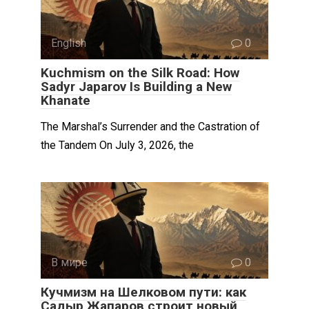
English
0
Kuchmism on the Silk Road: How
Sadyr Japarov Is Building a New
Khanate
The Marshal’s Surrender and the Castration of
the Tandem On July 3, 2026, the
В мире
0
Кучмизм на Шелковом пути: как
Садыр Жапаров строит новый