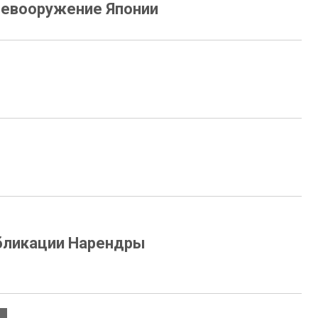
ревооружение Японии
убликации Нарендры