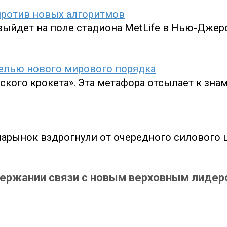
 против новых алгоритмов
выйдет на поле стадиона MetLife в Нью-Джер
делью нового мирового порядка
вского крокета». Эта метафора отсылает к зна
иарынок вздрогнули от очередного силового 
держании связи с новым верховным лидер