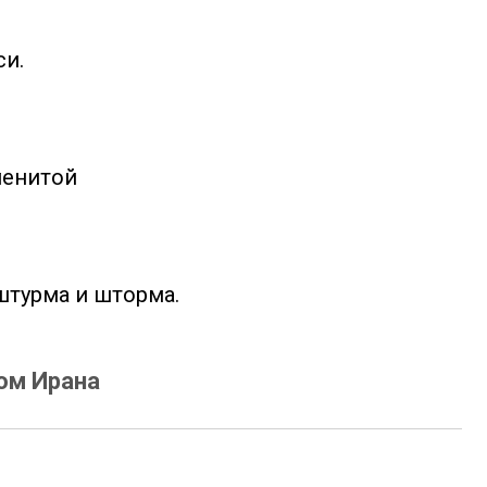
си.
менитой
штурма и шторма.
ом Ирана