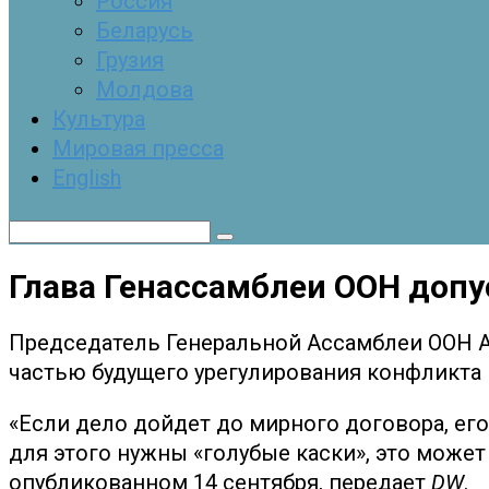
Россия
Беларусь
Грузия
Молдова
Культура
Мировая пресса
English
Поиск:
Глава Генассамблеи ООН допу
Председатель Генеральной Ассамблеи ООН Ан
частью будущего урегулирования конфликта 
«Если дело дойдет до мирного договора, ег
для этого нужны «голубые каски», это може
опубликованном 14 сентября, передает
DW
.