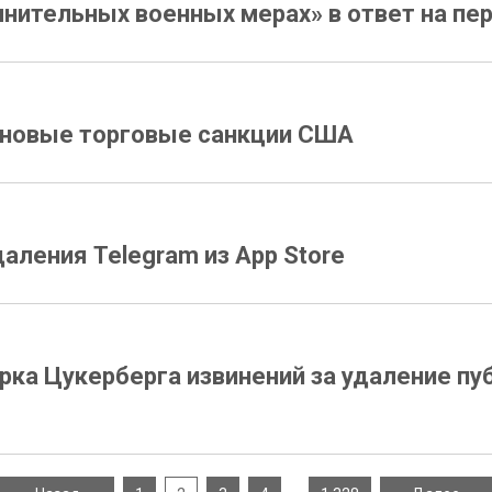
нительных военных мерах» в ответ на пе
а новые торговые санкции США
аления Telegram из App Store
рка Цукерберга извинений за удаление п
…