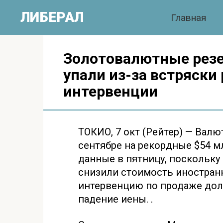
Перейти
ЛИБЕРАЛ
Главная
к
контенту
Золотовалютные резе
упали из-за встряски
интервенции
ТОКИО, 7 окт (Рейтер) — Вал
сентябре на рекордные $54 м
данные в пятницу, поскольку
снизили стоимость иностран
интервенцию по продаже долл
падение иены. .