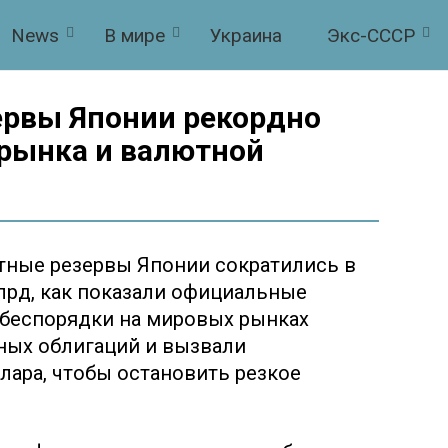
News
В мире
Украина
Экс-СССР
рвы Японии рекордно
 рынка и валютной
ютные резервы Японии сократились в
лрд, как показали официальные
 беспорядки на мировых рынках
ных облигаций и вызвали
ара, чтобы остановить резкое