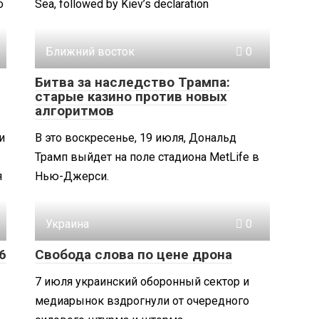
о
Sea, followed by Kiev’s declaration
Ближний восток
0
Битва за наследство Трампа:
старые казино против новых
алгоритмов
и
В это воскресенье, 19 июля, Дональд
Трамп выйдет на поле стадиона MetLife в
я
Нью-Джерси.
Украина
0
6
Свобода слова по цене дрона
7 июля украинский оборонный сектор и
медиарынок вздрогнули от очередного