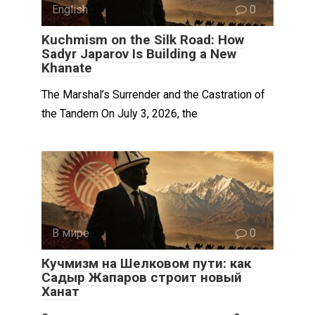
English
0
Kuchmism on the Silk Road: How
Sadyr Japarov Is Building a New
Khanate
The Marshal’s Surrender and the Castration of
the Tandem On July 3, 2026, the
В мире
0
Кучмизм на Шелковом пути: как
Садыр Жапаров строит новый
Ханат