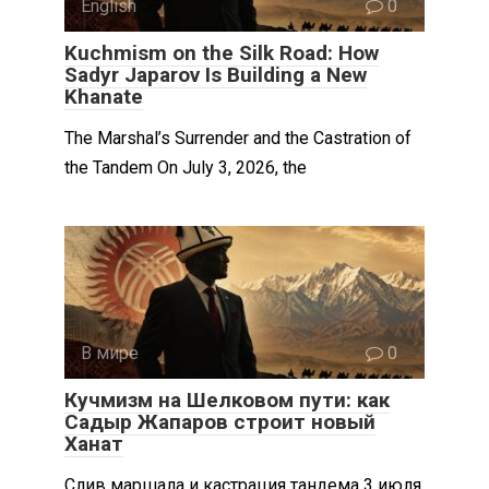
English
0
Kuchmism on the Silk Road: How
Sadyr Japarov Is Building a New
Khanate
The Marshal’s Surrender and the Castration of
the Tandem On July 3, 2026, the
В мире
0
Кучмизм на Шелковом пути: как
Садыр Жапаров строит новый
Ханат
Слив маршала и кастрация тандема 3 июля